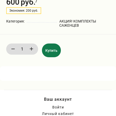
600
руб.
/
Бирючина
Шарафуга
Экзотические растения
Экономия: 200 руб.
Плющ
Декоративные саженцы
Категория:
АКЦИЯ! КОМПЛЕКТЫ
САЖЕНЦЕВ
Овсяница
Комнатные растения
Купить
Кустарники
Хвойные саженцы
ПАМПАСНАЯ ТРАВА
Клематис
(КОРТАДЕРИЯ)
Кизильник саженец
Глициния
Ваш аккаунт
Олеандр саженцы
Гвоздика саженцы
Войти
Личный кабинет