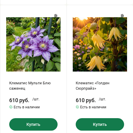
Клематис
Клематис
Мульти
«Голден
Блю
Сюрпрайз»
саженец
Клематис Мульти Блю
Клематис «Голден
саженец
Сюрпрайз»
610
руб.
/шт.
610
руб.
/шт.
Есть в наличии
Есть в наличии
Купить
Купить