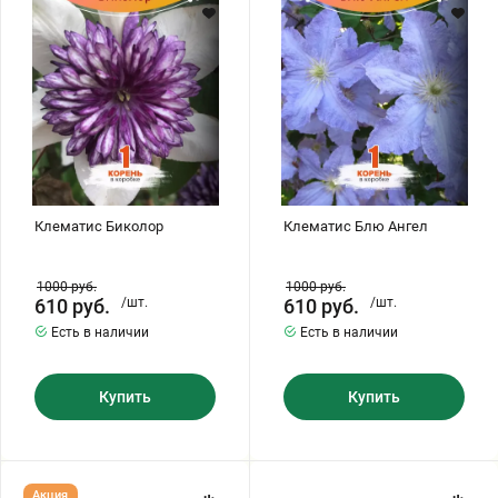
Хризантемы саженцы
Зелень и пряные травы
Клематис Биколор
Клематис Блю Ангел
1000
руб.
1000
руб.
610
руб.
/шт.
610
руб.
/шт.
Есть в наличии
Есть в наличии
Купить
Купить
Клематис
Клематис
Акция