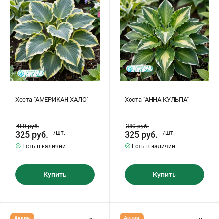
Хризантемы саженцы
Зелень и пряные травы
Хоста "АМЕРИКАН ХАЛО"
Хоста "АННА КУЛЬПА"
480
руб.
380
руб.
325
руб.
/шт.
325
руб.
/шт.
Есть в наличии
Есть в наличии
Купить
Купить
Хоста
Хоста
Акция
Акция