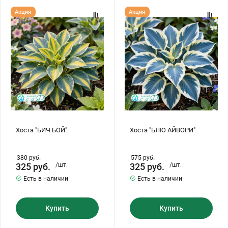
Хоста
Хоста
Акция
Акция
"БИЧ
"БЛЮ
БОЙ"
АЙВОРИ"
Хоста "БИЧ БОЙ"
Хоста "БЛЮ АЙВОРИ"
380
руб.
575
руб.
325
руб.
/шт.
325
руб.
/шт.
Есть в наличии
Есть в наличии
Купить
Купить