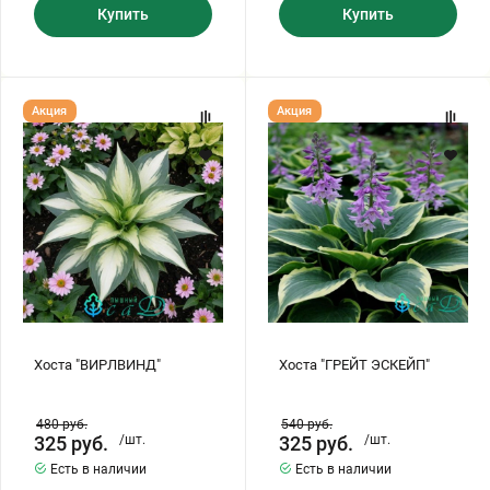
Купить
Купить
Хоста
Хоста
Акция
Акция
"ВИРЛВИНД"
"ГРЕЙТ
ЭСКЕЙП"
Хоста "ВИРЛВИНД"
Хоста "ГРЕЙТ ЭСКЕЙП"
480
руб.
540
руб.
325
руб.
/шт.
325
руб.
/шт.
Есть в наличии
Есть в наличии