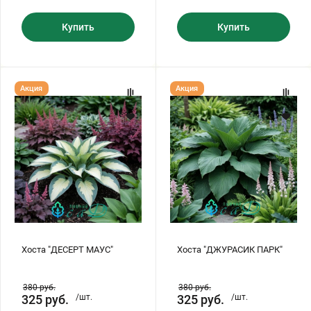
Купить
Купить
Хоста
Хоста
Акция
Акция
"ДЕСЕРТ
"ДЖУРАСИК
МАУС"
ПАРК"
Хоста "ДЕСЕРТ МАУС"
Хоста "ДЖУРАСИК ПАРК"
380
руб.
380
руб.
325
руб.
/шт.
325
руб.
/шт.