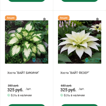
Хоста
Хоста
Акция
Акция
"ВАЙТ
"ВАЙТ
БИКИНИ"
ФЕЗЕР"
Хоста "ВАЙТ БИКИНИ"
Хоста "ВАЙТ ФЕЗЕР"
380
руб.
680
руб.
325
руб.
/шт.
325
руб.
/шт.
Есть в наличии
Есть в наличии