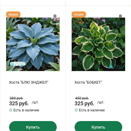
Хоста
Хоста
Акция
Акция
"БЛЮ
"БОБКЕТ"
ЭНДЖЕЛ"
Хоста "БЛЮ ЭНДЖЕЛ"
Хоста "БОБКЕТ"
380
руб.
450
руб.
325
руб.
/шт.
325
руб.
/шт.
Есть в наличии
Есть в наличии
Купить
Купить