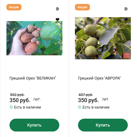
Грецкий
Грецкий
Акция
Акция
Орех
Орех
"ВЕЛИКАН"
"АВРОРА"
Грецкий Орех "ВЕЛИКАН"
Грецкий Орех "АВРОРА"
552
руб.
437
руб.
350
руб.
/шт.
350
руб.
/шт.
Есть в наличии
Есть в наличии
Купить
Купить