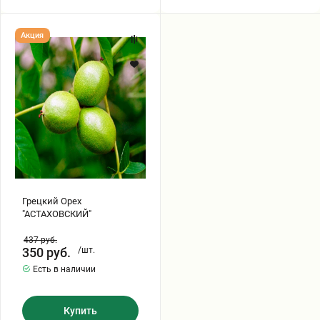
Грецкий
Акция
Орех
"АСТАХОВСКИЙ"
Грецкий Орех
"АСТАХОВСКИЙ"
437
руб.
350
руб.
/шт.
Есть в наличии
Купить