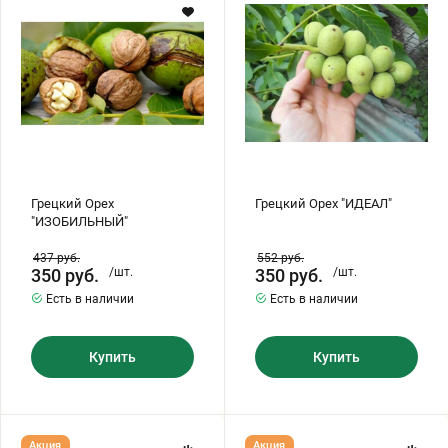
Хризантемы саженцы
Зелень и пряные травы
Грецкий Орех
Грецкий Орех "ИДЕАЛ"
"ИЗОБИЛЬНЫЙ"
437
руб.
552
руб.
350
руб.
/шт.
350
руб.
/шт.
Есть в наличии
Есть в наличии
Купить
Купить
Грецкий
Грецкий
Акция
Акция