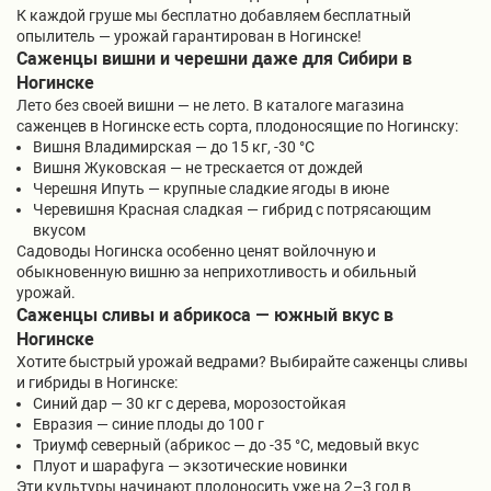
К каждой груше мы бесплатно добавляем бесплатный
опылитель — урожай гарантирован в Ногинске!
Саженцы вишни и черешни даже для Сибири в
Ногинске
Лето без своей вишни — не лето. В каталоге магазина
саженцев в Ногинске есть сорта, плодоносящие по Ногинску:
Вишня Владимирская — до 15 кг, -30 °C
Вишня Жуковская — не трескается от дождей
Черешня Ипуть — крупные сладкие ягоды в июне
Черевишня Красная сладкая — гибрид с потрясающим
вкусом
Садоводы Ногинска особенно ценят войлочную и
обыкновенную вишню за неприхотливость и обильный
урожай.
Саженцы сливы и абрикоса — южный вкус в
Ногинске
Хотите быстрый урожай ведрами? Выбирайте саженцы сливы
и гибриды в Ногинске:
Синий дар — 30 кг с дерева, морозостойкая
Евразия — синие плоды до 100 г
Триумф северный (абрикос — до -35 °C, медовый вкус
Плуот и шарафуга — экзотические новинки
Эти культуры начинают плодоносить уже на 2–3 год в