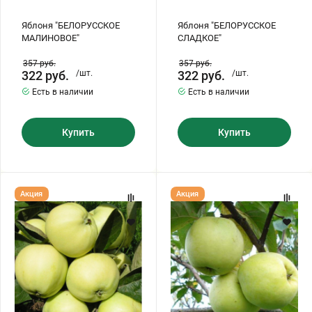
Яблоня "БЕЛОРУССКОЕ
Яблоня "БЕЛОРУССКОЕ
МАЛИНОВОЕ"
СЛАДКОЕ"
357
руб.
357
руб.
322
руб.
/шт.
322
руб.
/шт.
Есть в наличии
Есть в наличии
Купить
Купить
Яблоня
Яблоко
Акция
Акция
"БЕЛЫЙ
"АНТОНОВКА"
НАЛИВ"