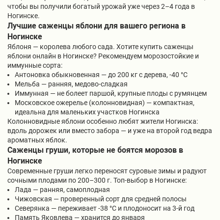
чтобы вы получили богатый урожай уже через 2–4 года в
Ногинске.
Лучшие саженцы яблони для вашего региона в
Ногинске
Яблоня — королева любого сада. Хотите купить саженцы
яблони онлайн в Ногинске? Рекомендуем морозостойкие и
иммунные сорта:
Антоновка обыкновенная — до 200 кг с дерева, -40 °C
Мельба — ранняя, медово-сладкая
Иммунная — не болеет паршой, крупные плоды с румянцем
Московское ожерелье (колонновидная) — компактная,
идеальна для маленьких участков Ногинска
Колонновидные яблони особенно любят жители Ногинска:
вдоль дорожек или вместо забора — и уже на второй год ведра
ароматных яблок.
Саженцы груши, которые не боятся морозов в
Ногинске
Современные груши легко переносят суровые зимы и радуют
сочными плодами по 200–300 г. Топ-выбор в Ногинске:
Лада — ранняя, самоплодная
Чижовская — проверенный сорт для средней полосы
Северянка — переживает -38 °C и плодоносит на 3-й год
Память Яковлева — хранится до января