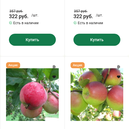
357
руб.
357
руб.
322
руб.
/шт.
322
руб.
/шт.
Есть в наличии
Есть в наличии
Купить
Купить
Яблоня
Яблоня
Акция
Акция
"БОГРЯНОЕ"
"БАШКИРСКАЯ
КРАСАВИЦА"