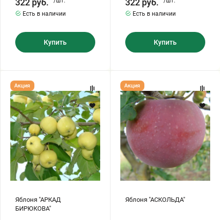
322
руб.
/шт.
322
руб.
/шт.
Есть в наличии
Есть в наличии
Купить
Купить
Яблоня
Яблоня
Акция
Акция
"АРКАД
"АСКОЛЬДА"
БИРЮКОВА"
Яблоня "АРКАД
Яблоня "АСКОЛЬДА"
БИРЮКОВА"