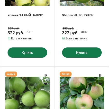
Яблоня "БЕЛЫЙ НАЛИВ"
Яблоко "АНТОНОВКА"
357
руб.
357
руб.
322
руб.
/шт.
322
руб.
/шт.
Есть в наличии
Есть в наличии
Купить
Купить
Яблоня
Яблоня
Акция
Акция
"СЕМЕРЕНКО"
"БОГАТЫРЬ"