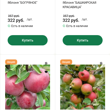
Яблоня "БОГРЯНОЕ"
Яблоня "БАШКИРСКАЯ
КРАСАВИЦА"
357
руб.
357
руб.
322
руб.
/шт.
322
руб.
/шт.
Есть в наличии
Есть в наличии
Купить
Купить
Яблоня
Яблоня
Акция
Акция
"БЕЛОРУССКОЕ
"БЕЛОРУССКОЕ
МАЛИНОВОЕ"
СЛАДКОЕ"