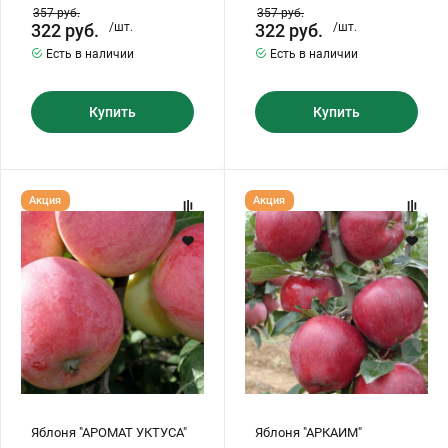
357
руб.
357
руб.
322
руб.
/шт.
322
руб.
/шт.
Есть в наличии
Есть в наличии
Купить
Купить
Яблоня
Яблоня
Акция
Акция
"АРОМАТ
"АРКАИМ"
УКТУСА"
Яблоня "АРОМАТ УКТУСА"
Яблоня "АРКАИМ"