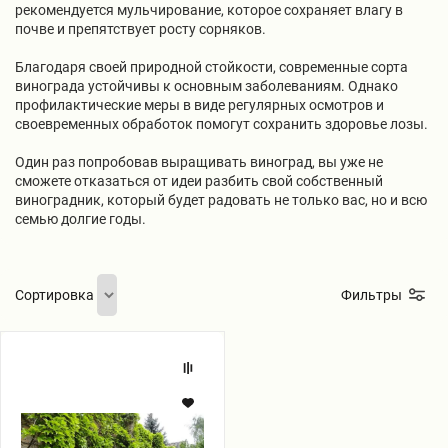
рекомендуется мульчирование, которое сохраняет влагу в
Бирючина
Шарафуга
Экзотические растения
почве и препятствует росту сорняков.
Благодаря своей природной стойкости, современные сорта
Плющ
Декоративные саженцы
винограда устойчивы к основным заболеваниям. Однако
профилактические меры в виде регулярных осмотров и
своевременных обработок помогут сохранить здоровье лозы.
Овсяница
Комнатные растения
Один раз попробовав выращивать виноград, вы уже не
сможете отказаться от идеи разбить свой собственный
виноградник, который будет радовать не только вас, но и всю
Кустарники
Хвойные саженцы
семью долгие годы.
ПАМПАСНАЯ ТРАВА
Клематис
(КОРТАДЕРИЯ)
Сортировка
Фильтры
Кизильник саженец
Глициния
Виноград
Вичи
Олеандр саженцы
Гвоздика саженцы