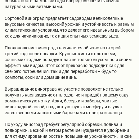
Семена Ягод
Нектарин
Персик
Жимолость
Виноград Вичи
Зем Клубника
Лилия
Лиатрис клубни ( 5шт. в уп.)
Чайно-гибридные Розы
Самшит
Клубника
возможность на многие годы вперёд обеспечить семью
натуральными витаминами.
Сортовой виноград предлагает садоводам великолепные
Семена бобовых культур
Персик
Абрикос
Зизифус
Клубника в квартиру
Рябчик
Астильба
Парковые Розы
Гейхера
Малина
вкусовые качества, высокий урожай и устойчивость к разным
климатическим условиям, что делает его идеальным выбором
как для начинающих, так и для опытных земледельцев.
Пальма
Слива
Инжир
Ирис луковицы
Лютики
Плетистые Розы
Луковицы цветов
Плодоношение винограда начинается обычно на второй-
третий год после посадки. Крупные кисти с плотными,
Калла для дома и сада клубни 3
сочными ягодами порадуют вас не только вкусом, но и своим
Хурма
Кизил
Гладиолусы луковицы
Роза Флорибунда
АРМЕРИЯ
Многолетники
шт.
эффектным видом. Этот сорт прекрасно подходит как для
свежего потребления, так и для переработки – будь то
компоты, соки или домашние вина.
Саженцы Павловнии
СЕМЕНА
Черешня
Смородина
ФРЕЗИЯ луковицы
Морозник корневище
Мускусные Розы
Выращивание винограда на участке позволяет не только
получать наслаждение от плодов, но и придаёт вашему саду
романтическую нотку. Арки, беседки и заборы, увитые
Шелковица
Ирга
Гайлардия саженцы
Розы спрей
Сирень
Розы
виноградной лозой, создают уютную атмосферу и служат
естественными защитными барьерами от ветра и солнца.
Яблоня
Лагерстрёмия индийская
Орехоплодные саженцы
По уходу виноград требует регулярной обрезки, полива и
подкормки. Весной и летом растение нуждается в удобрении
для стимулирования роста и повышения урожайности. Также