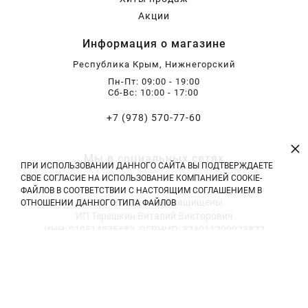
Акции
Хризантемы саженцы
Информация о магазине
Республика Крым, Нижнегорский
Зелень и пряные травы
Пн-Пт: 09:00 - 19:00
Сб-Вс: 10:00 - 17:00
+7 (978) 570-77-60
×
Мы в социальных сетях
ПРИ ИСПОЛЬЗОВАНИИ ДАННОГО САЙТА ВЫ ПОДТВЕРЖДАЕТЕ
СВОЕ СОГЛАСИЕ НА ИСПОЛЬЗОВАНИЕ КОМПАНИЕЙ COOKIE-
ФАЙЛОВ В СООТВЕТСТВИИ С НАСТОЯЩИМ СОГЛАШЕНИЕМ В
2026 год. Все права защищены.
ОТНОШЕНИИ ДАННОГО ТИПА ФАЙЛОВ
ИП Терешкин Виталий Викторович
ИНН: 910514875682, ОГРНИП: 324911200023822
Тел: +7 (978) 570-77-60 | E-mail: vitali.tereshckin@yandex.ru
Политика конфиденциальности
|
Оферта