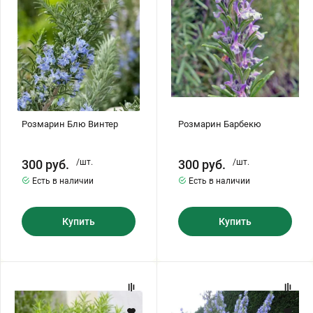
Бирючина
Шарафуга
Экзотические растения
Плющ
Декоративные саженцы
Овсяница
Комнатные растения
Розмарин Блю Винтер
Розмарин Барбекю
Кустарники
Хвойные саженцы
300
руб.
/шт.
300
руб.
/шт.
Есть в наличии
Есть в наличии
ПАМПАСНАЯ ТРАВА
Клематис
(КОРТАДЕРИЯ)
Купить
Купить
Кизильник саженец
Глициния
Розмарин
Розмарин
Олеандр саженцы
Гвоздика саженцы
Росинка
Блю
Лагун