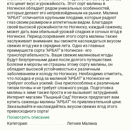
кто ценит вкус и урожайность. Этот сорт малины в
Бирючина
Шарафуга
Экзотические растения
Ногинске обладает рядом уникальных особенностей,
которые делают его непревзойденным на рынке. Малина
"АРБАТ" отличается крупными плодами, которые радуют
глаз своим размером и аппетитным видом. Благодаря
Плющ
Декоративные саженцы
своей высокой урожайности по Ногинску, каждый саженец
может дать вам обильный урожай сладких и сочных ягод в
Ногинске. Период созревания этого сорта малины также
заслуживает внимания: вы сможете наслаждаться вкусом
Овсяница
Комнатные растения
свежих ягод уже в середине лета. Одно из главных
преимуществ сорта "АРБАТ" в Ногинске - его
транспортабельность. Ваши свежие малиновые ягоды
будут безупречными даже после долгого путешествия.
Кустарники
Хвойные саженцы
Болезни и морозы не страшны этому сорту малины, он
обладает высокой устойчивостью к различным
заболеваниям и холоду по Ногинску. Необходимо отметить,
что посадка и уход за малиной "АРБАТ" в Ногинске не
ПАМПАСНАЯ ТРАВА
Клематис
требуют особых усилий. Она приспособлена к различным
(КОРТАДЕРИЯ)
типам почвы и не требует сложного ухода. Подготовка
малины к зиме также проста и не вызывает затруднений.
Интернет-магазин "Пышный Сад" Ногинск предлагает вам
Кизильник саженец
Глициния
купить саженцы малины "АРБАТ" по привлекательной цене.
Заказывайте и наслаждайтесь вкусом свежих ягод этого
превосходного сорта!
Посмотреть описание
Олеандр саженцы
Гвоздика саженцы
Категория:
Летняя Малина