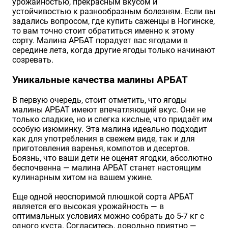
урожайностью, прекрасным вкусом и
устойчивостью к разнообразным болезням. Если вы
задались вопросом, где купить саженцы в Ногинске,
то вам точно стоит обратиться именно к этому
сорту. Малина АРБАТ порадует вас ягодами в
середине лета, когда другие ягоды только начинают
созревать.
Уникальные качества малины АРБАТ
В первую очередь, стоит отметить, что ягоды
малины АРБАТ имеют впечатляющий вкус. Они не
только сладкие, но и слегка кислые, что придаёт им
особую изюминку. Эта малина идеально подходит
как для употребления в свежем виде, так и для
приготовления варенья, компотов и десертов.
Боязнь, что ваши дети не оценят ягодки, абсолютно
беспочвенна — малина АРБАТ станет настоящим
кулинарным хитом на вашем ужине.
Еще одной неоспоримой плюшкой сорта АРБАТ
является его высокая урожайность — в
оптимальных условиях можно собрать до 5-7 кг с
одного куста. Согласитесь, довольно приятно —