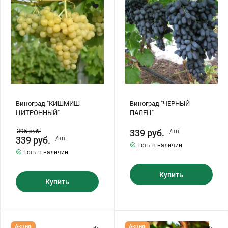
Хризантемы саженцы
Зелень и пряные травы
Виноград "КИШМИШ
Виноград "ЧЕРНЫЙ
ЦИТРОННЫЙ"
ПАЛЕЦ"
395
руб.
339
руб.
/шт.
339
руб.
/шт.
Есть в наличии
Есть в наличии
Купить
Купить
Виноград
Виноград
Акция
Акция