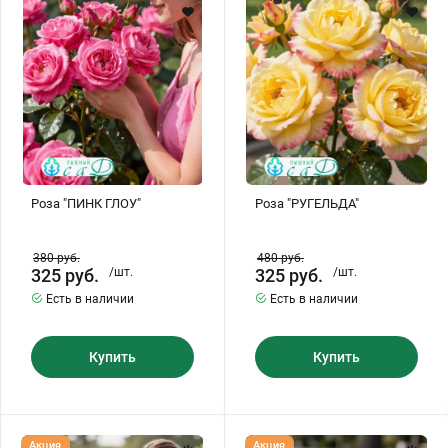
Хризантемы саженцы
Зелень и пряные травы
Роза "ПИНК ГЛОУ"
Роза "РУГЕЛЬДА"
380
руб.
480
руб.
325
руб.
/шт.
325
руб.
/шт.
Есть в наличии
Есть в наличии
Купить
Купить
Роза
Роза
Акция
Акция