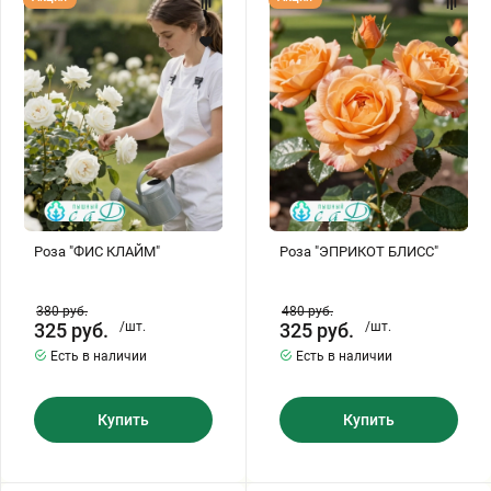
"ФИС
"ЭПРИКОТ
КЛАЙМ"
БЛИСС"
Роза "ФИС КЛАЙМ"
Роза "ЭПРИКОТ БЛИСС"
380
руб.
480
руб.
325
руб.
/шт.
325
руб.
/шт.
Есть в наличии
Есть в наличии
Купить
Купить