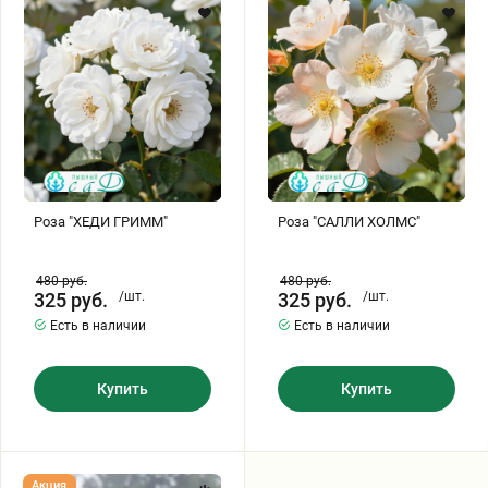
Хризантемы саженцы
Зелень и пряные травы
Роза "ХЕДИ ГРИММ"
Роза "САЛЛИ ХОЛМС"
480
руб.
480
руб.
325
руб.
/шт.
325
руб.
/шт.
Есть в наличии
Есть в наличии
Купить
Купить
Роза
Акция